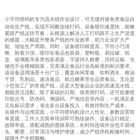
小字符喷码机专为流水线作业设计，可无缝对接各类食品自
不间断连续打码
动化生产线，实现
。设备喷印速度快，能够
紧跟产线运转节奏，从根源上解决人工打码跟不上生产进度
的难题，大幅提升整条产线的作业效率，助力企业扩大产
能、缩短生产周期。同时，设备喷印精度高，字符小巧清
晰、附着力强，喷印在食品包装袋、塑料瓶、易拉罐、纸
盒、玻璃瓶等各类包装表面，字迹持久耐磨，历经运输、仓
储也不会模糊脱落，完美满足食品行业高标准的标识要求。
该设备适用场景十分广泛，覆盖休闲零食、饮料酒水、粮油
干货、乳制品、速冻食品、糕点糖果等全品类食品。无论是
小型加工厂的常规产线，还是大型食品企业的高速流水线，
都能灵活适配。除了基础的日期、保质期打码，还可批量喷
印批次号、防伪码、溯源码、产地信息等内容，一机满足多
元化标识需求，省去多台设备投入，有效控制生产成本。
在操作与运维层面，小字符喷码机设计人性化，参数设置简
单直观，工作人员简单培训即可熟练操作。设备运行稳定、
故障率低，搭配成熟的墨路系统，长时间连续作业也不易堵
头、断墨，日常清洁与维护便捷，减少产线停机检修时间，
保障生产全程顺畅。