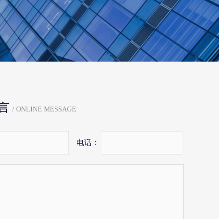
言
/ ONLINE MESSAGE
电话：