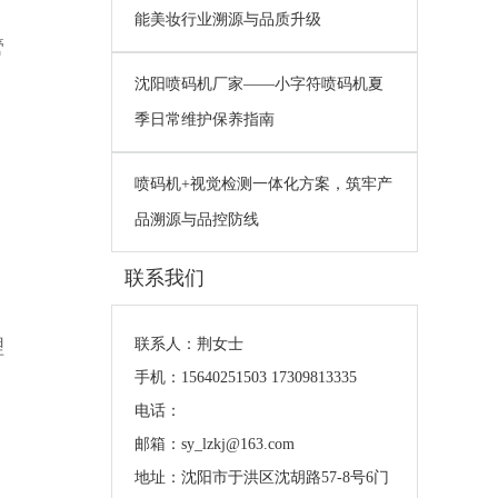
能美妆行业溯源与品质升级
管
沈阳喷码机厂家——小字符喷码机夏
季日常维护保养指南
喷码机+视觉检测一体化方案，筑牢产
品溯源与品控防线
联系我们
理
联系人：荆女士
手机：15640251503 17309813335
电话：
邮箱：sy_lzkj@163.com
地址：沈阳市于洪区沈胡路57-8号6门