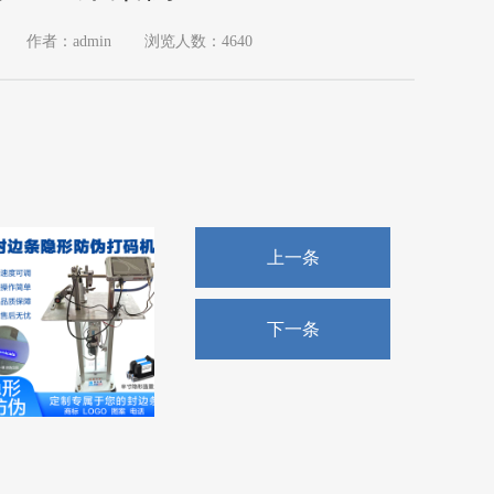
作者：admin
浏览人数：4640
上一条
下一条