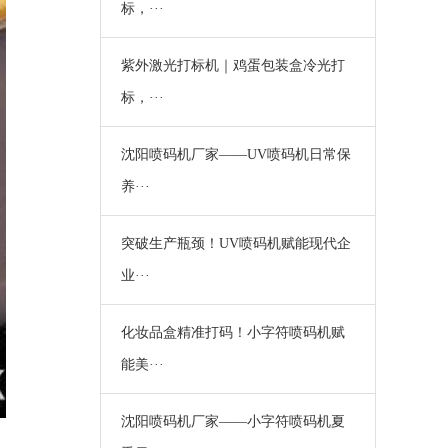
标，···
紫外激光打标机｜鸡蛋包装盒冷光打
标，···
沈阳喷码机厂家——UV喷码机日常保
养···
突破生产瓶颈！UV喷码机赋能现代企
业···
化妆品盒精准打码！小字符喷码机赋
能美···
沈阳喷码机厂家——小字符喷码机夏