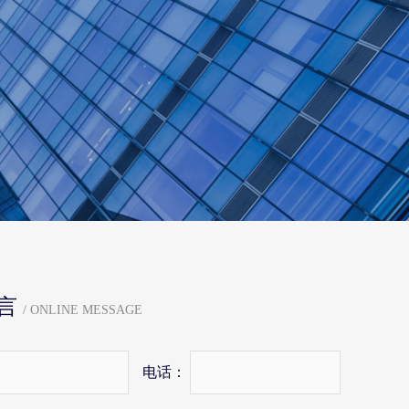
言
/ ONLINE MESSAGE
电话：