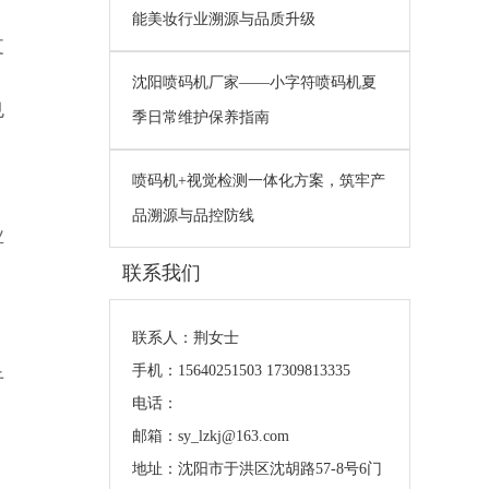
能美妆行业溯源与品质升级
支
沈阳喷码机厂家——小字符喷码机夏
也
季日常维护保养指南
。
喷码机+视觉检测一体化方案，筑牢产
品溯源与品控防线
业
联系我们
联系人：荆女士
手机：15640251503 17309813335
于
电话：
邮箱：sy_lzkj@163.com
地址：沈阳市于洪区沈胡路57-8号6门